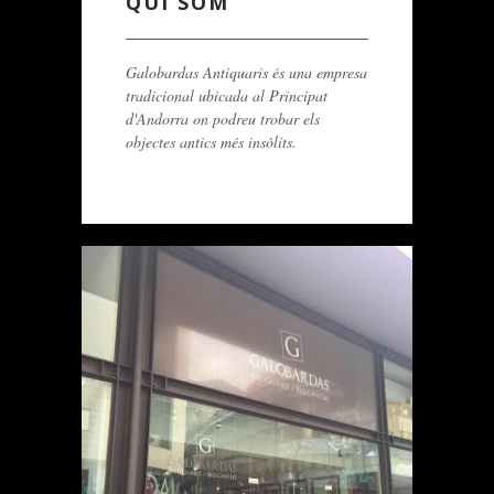
QUI SOM
Galobardas Antiquaris és una empresa
tradicional ubicada al Principat
d'Andorra on podreu trobar els
objectes antics més insòlits.